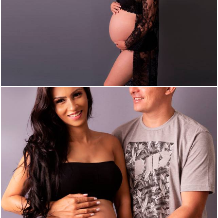
1083
0
1215
0